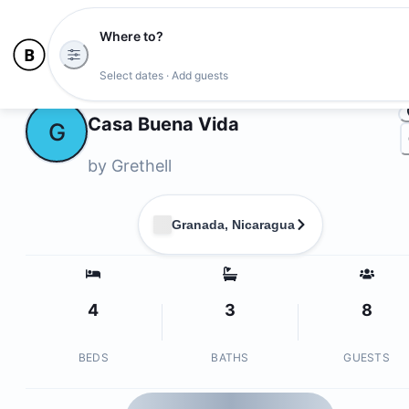
Where to?
Photo
Select dates · Add guests
Owners
Casa Buena Vida
G
by
Grethell
Granada, Nicaragua
4
3
8
BEDS
BATHS
GUESTS