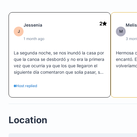
Housekeeper service included
2
Jessenia
Meli
J
M
1 month ago
3 mon
La segunda noche, se nos inundó la casa por 
Hermosa ca
que la canoa se desbordó y no era la primera 
encantó. E
vez que ocurria ya que los que llegaron el 
volveríam
siguiente día comentaron que solia pasar, se 
me mojaron articulos personales como 
tambien un celular que estaba que estaba en 
Host replied
una maleta. en la piscina no se podía meter 
varias personas por que salía el agua y se 
metía en la cocina y el cuarto. El cuarto que 
daba con la calle que suele ser el mas 
Location
caliente es el único que no tiene aire 
acondicionado y los ventiladores no son de 
calidad por ende el calor es insoportable.