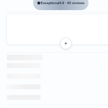
Exceptional
4.8
·
65 reviews