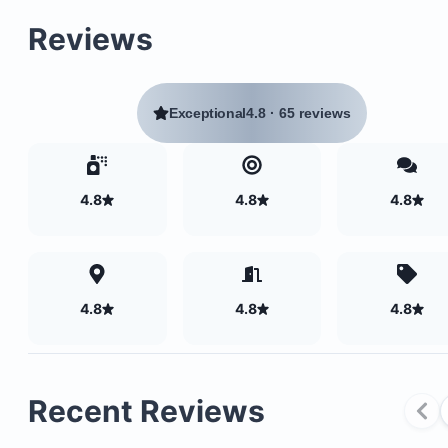
Reviews
Exceptional
4.8
·
65 reviews
4.8
4.8
4.8
4.8
4.8
4.8
Fully equipped kitchen
Four bedrooms with air conditioning
Three seating areas
Fourteen ceiling fans
Recent Reviews
Balcony with volcanic view