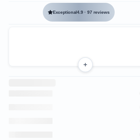
Exceptional
4.9
·
97 reviews