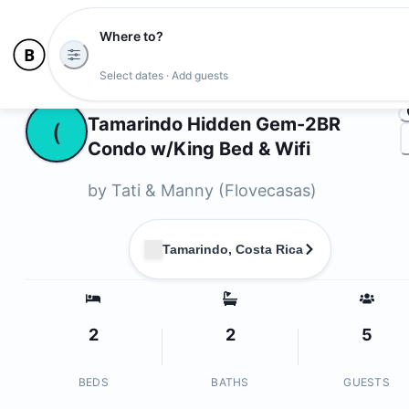
Where to?
Ph
Select dates · Add guests
Owners
Tamarindo Hidden Gem-2BR
⁨(
Condo w/King Bed & Wifi
by
⁨Tati & Manny (Flovecasas)⁩
Tamarindo, Costa Rica
2
2
5
BEDS
BATHS
GUESTS