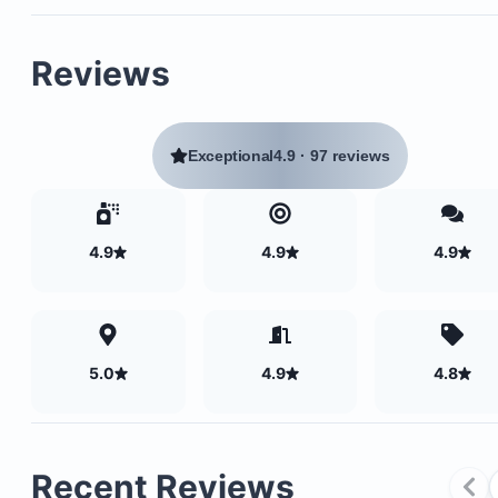
Reviews
2 bedrooms and 2 bathrooms
Accommodates up to 5 guests
Exceptional
4.9
·
97 reviews
Master bedroom with a California king-sized bed
double futon suitable for one adult or two childre
Private en-suite bathroom in the master bedroom
4.9
4.9
4.9
added privacy
Second bedroom with two twin beds
Ample closet and drawer space in both bedroom
Towels and linens provided, including beach towe
5.0
4.9
4.8
a beach mat
Recent Reviews