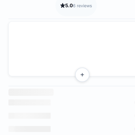
5.0
6 reviews
Access to three different beaches
20 minutes from downtown Tamarindo
Beautiful neighborhood that is golf cart friendly
Surrounded by nature and wildlife, including: