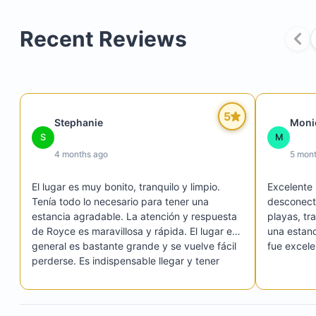
Recent Reviews
5
Stephanie
Moni
S
M
4 months ago
5 mon
El lugar es muy bonito, tranquilo y limpio. 
Excelente 
Tenía todo lo necesario para tener una 
desconect
estancia agradable. La atención y respuesta 
playas, tr
de Royce es maravillosa y rápida. El lugar en 
una estan
general es bastante grande y se vuelve fácil 
fue excele
perderse. Es indispensable llegar y tener 
coche disponible, si no se vuelve complicado 
el traslado a otros lugares. Todo lo demás 
durante la estancia estuvo increíble! Gracias 