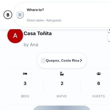
Where to?
Ph
Select dates · Add guests
Owners
Casa Toñita
A
by
Ana
Quepos, Costa Rica
3
2
6
BEDS
BATHS
GUESTS