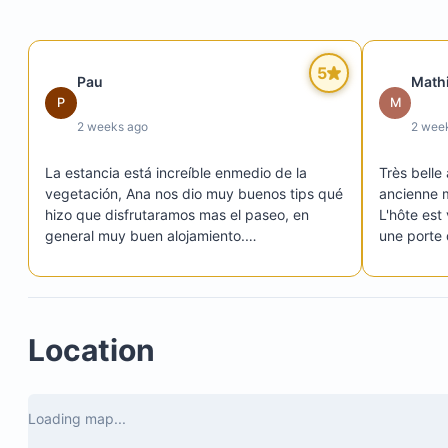
5
Pau
Math
P
M
2 weeks ago
2 wee
La estancia está increíble enmedio de la 
Très belle
vegetación, Ana nos dio muy buenos tips qué 
ancienne ma
hizo que disfrutaramos mas el paseo, en 
L'hôte est
general muy buen alojamiento.

une porte 
Para ingresar esta un en picada el camino.
Elle est s
l'accès en 
l'hôte ava
avec photo
Location
Donc se re
est une ch
faisable p
Il n'y a pa
Loading map...
cependant 
nous aider 