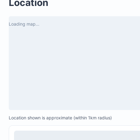
Location
- Durante nuestra estancia habían personas 
en la entrada del alojamiento evidentemente 
en mal estado (bajo efectos de alcohol u 
Loading map...
otras sustancias) lo cual generó situaciones 
incómodas y nos hizo sentir inseguros a mi 
familia y a mi. 

- El alojamiento tiene unas rendijas en la sala 
que conectan a la sala de la casa vecina, por 
lo que se puede escuchar todas las 
conversaciones del vecino.
Location shown is approximate (within 1km radius)