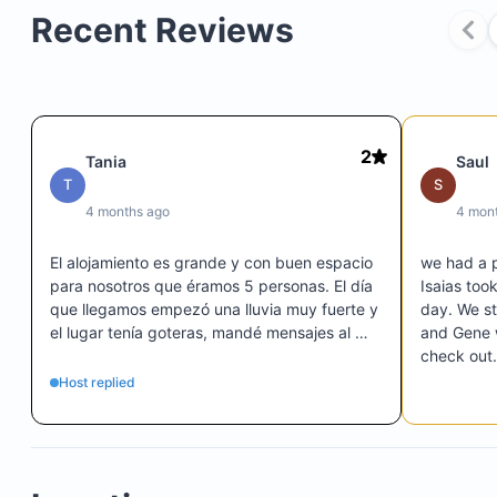
Recent Reviews
Guests have exclusive access to the entire house
balcony.
Covered parking is available.
2
Tania
Saul
T
S
4 months ago
4 mon
Early check-in and late check-out may be possibl
El alojamiento es grande y con buen espacio 
we had a p
request.
para nosotros que éramos 5 personas. El día 
Isaias too
que llegamos empezó una lluvia muy fuerte y 
day. We st
The location is safe, peaceful, and convenient.
el lugar tenía goteras, mandé mensajes al 
and Gene w
At least a dozen restaurants and several superma
anfitrión pero nunca tuve respuesta. 
check out.
are within a short walking distance.
Afortunadamente nos encontramos con Isaías 
Host replied
la mañana siguiente y se le platicó sobre el 
tema y se pudo resolver, aunque los días 
siguientes ya no llovió y no tuvimos 
inconvenientes. 

IMPORTANTE: 
