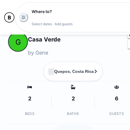
Where to?
Ph
Select dates · Add guests
Owners
Casa Verde
G
by
Gene
Quepos, Costa Rica
2
2
6
BEDS
BATHS
GUESTS